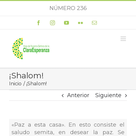
Saltar
NÚMERO 236
al
contenido
Facebook
Instagram
YouTube
Flickr
Correo
electrónico
¡Shalom!
Inicio
¡Shalom!
Anterior
Siguiente
«Paz a esta casa». En esto consiste el
saludo semita, en desear la paz. Se