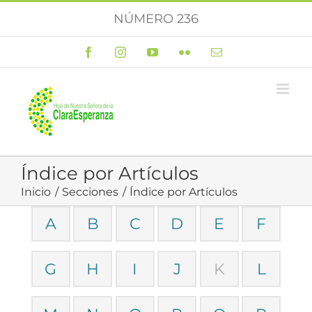
Saltar
NÚMERO 236
al
contenido
Facebook
Instagram
YouTube
Flickr
Correo
electrónico
Índice por Artículos
Inicio
Secciones
Índice por Artículos
A
B
C
D
E
F
G
H
I
J
K
L