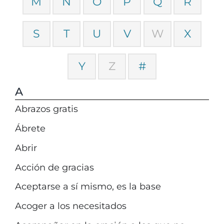
M
N
O
P
Q
R
S
T
U
V
W
X
Y
Z
#
A
Abrazos gratis
Ábrete
Abrir
Acción de gracias
Aceptarse a sí mismo, es la base
Acoger a los necesitados