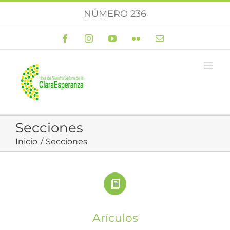
Saltar
NÚMERO 236
al
contenido
Facebook
Instagram
YouTube
Flickr
Correo
electrónico
Secciones
Inicio
Secciones
Arículos