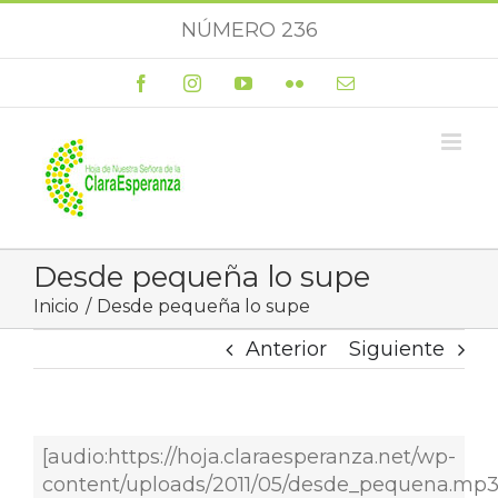
Saltar
NÚMERO 236
al
contenido
Facebook
Instagram
YouTube
Flickr
Correo
electrónico
Desde pequeña lo supe
Inicio
Desde pequeña lo supe
Anterior
Siguiente
[audio:https://hoja.claraesperanza.net/wp-
content/uploads/2011/05/desde_pequena.mp3