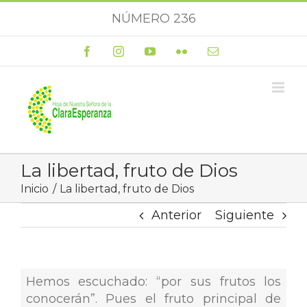
Saltar
NÚMERO 236
al
contenido
Facebook
Instagram
YouTube
Flickr
Correo
electrónico
La libertad, fruto de Dios
Inicio
La libertad, fruto de Dios
Anterior
Siguiente
Hemos escuchado: “por sus frutos los
conocerán”. Pues el fruto principal de