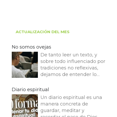
ACTUALIZACIÓN DEL MES
No somos ovejas
De tanto leer un texto, y
sobre todo influenciado por
tradiciones no reflexivas,
dejamos de entender lo
que dice e imaginamos
cosas que no dice. Leemos
Diario espiritual
en el Evangelio de Juan: Yo
Un diario espiritual es una
soy el buen pastor. El buen
manera concreta de
pastor da su vida por las
guardar, meditar y
ovejas. Pero el asalariado,
recordar el paso de Dios