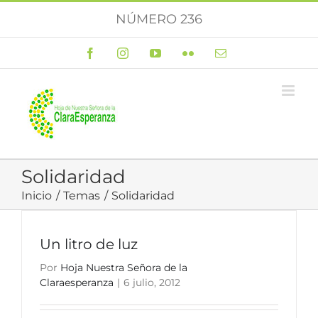
Saltar
NÚMERO 236
al
contenido
Facebook
Instagram
YouTube
Flickr
Correo
electrónico
Solidaridad
Inicio
Temas
Solidaridad
Un litro de luz
Por
Hoja Nuestra Señora de la
Claraesperanza
|
6 julio, 2012