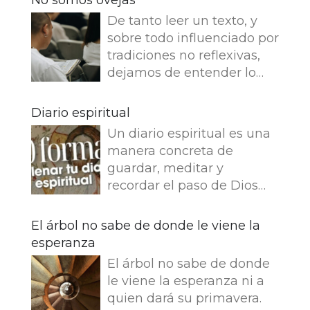
De tanto leer un texto, y
sobre todo influenciado por
tradiciones no reflexivas,
dejamos de entender lo
que dice e imaginamos
cosas que no dice. Leemos
Diario espiritual
en el Evangelio de Juan: Yo
Un diario espiritual es una
soy el buen pastor. El buen
manera concreta de
pastor da su vida por las
guardar, meditar y
ovejas. Pero el asalariado,
recordar el paso de Dios
que no es pastor, a quien
por nuestra vida. La
no pertenecen las ovejas,
memoria también
El árbol no sabe de donde le viene la
ve venir al lobo, abandona
fortalece la fe.
esperanza
las ovejas y huye, y el lobo
Presentamos 50 ideas para
hace presa en ellas y las
El árbol no sabe de donde
empezar tu Diario
dispersa, porque es
le viene la esperanza ni a
espiritual Busca una bonita
asalariado y no le importan
quien dará su primavera.
libreta y empieza tu diario.