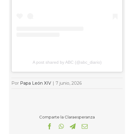
A post shared by ABC (@abc_diario)
Por
Papa León XIV
|
7 junio, 2026
Comparte la Claraesperanza
Facebook
WhatsApp
Telegram
Correo
electrónico