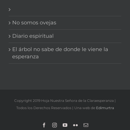
No somos ovejas
Diario espiritual
El árbol no sabe de donde le viene la
esperanza
Copyright 2019 Hoja Nuestra Señora de la Claraesperanza |
Todos los Derechos Reservados | Una web de
Edimurtra
Facebook
Instagram
YouTube
Flickr
Correo
electrónico