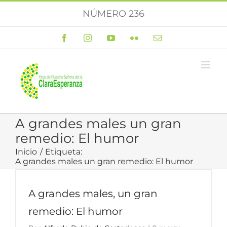
Saltar
NÚMERO 236
al
contenido
Facebook
Instagram
YouTube
Flickr
Correo
electrónico
A grandes males un gran
remedio: El humor
Inicio
Etiqueta:
A grandes males un gran remedio: El humor
A grandes males, un gran
remedio: El humor