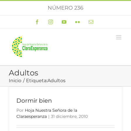
Saltar
NÚMERO 236
al
contenido
Facebook
Instagram
YouTube
Flickr
Correo
electrónico
Adultos
Inicio
Etiqueta:
Adultos
Dormir bien
Por
Hoja Nuestra Señora de la
Claraesperanza
|
31 diciembre, 2010