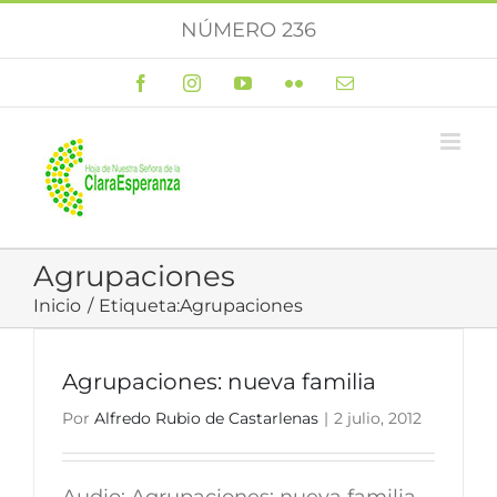
Saltar
NÚMERO 236
al
contenido
Facebook
Instagram
YouTube
Flickr
Correo
electrónico
Agrupaciones
Inicio
Etiqueta:
Agrupaciones
Agrupaciones: nueva familia
Por
Alfredo Rubio de Castarlenas
|
2 julio, 2012
Audio: Agrupaciones: nueva familia