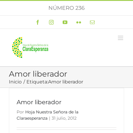
Saltar
NÚMERO 236
al
contenido
Facebook
Instagram
YouTube
Flickr
Correo
electrónico
Amor liberador
Inicio
Etiqueta:
Amor liberador
Amor liberador
Por
Hoja Nuestra Señora de la
Claraesperanza
|
31 julio, 2012