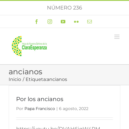
Saltar
NÚMERO 236
al
contenido
Facebook
Instagram
YouTube
Flickr
Correo
electrónico
ancianos
Inicio
Etiqueta:
ancianos
Por los ancianos
Por
Papa Francisco
|
6 agosto, 2022
https://youtu.be/DVAH6iqW4RM