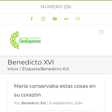
Saltar
NÚMERO 236
al
contenido
Facebook
Instagram
YouTube
Flickr
Correo
electrónico
Benedicto XVI
Inicio
Etiqueta:
Benedicto XVI
María conservaba estas cosas en
su corazón
Por
Benedicto XVI
|
6 septiembre, 2014