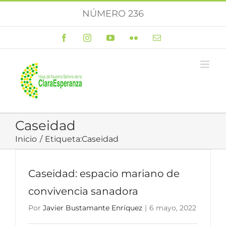
Saltar
NÚMERO 236
al
contenido
Facebook
Instagram
YouTube
Flickr
Correo
electrónico
Caseidad
Inicio
Etiqueta:
Caseidad
Caseidad: espacio mariano de
convivencia sanadora
Por
Javier Bustamante Enríquez
|
6 mayo, 2022