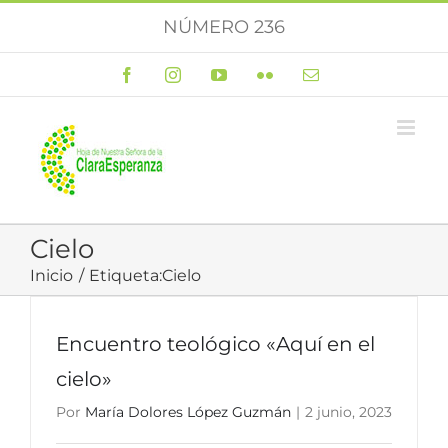
Saltar
NÚMERO 236
al
contenido
Facebook
Instagram
YouTube
Flickr
Correo
electrónico
Cielo
Inicio
Etiqueta:
Cielo
Encuentro teológico «Aquí en el
cielo»
Por
María Dolores López Guzmán
|
2 junio, 2023