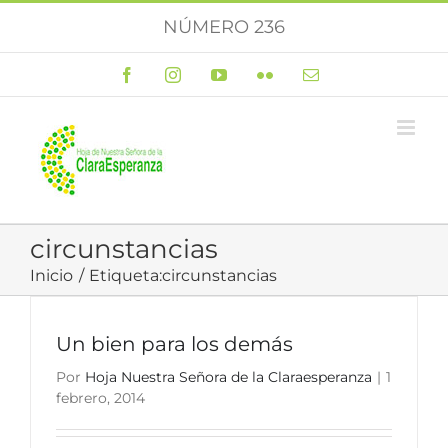
Saltar
NÚMERO 236
al
contenido
Facebook
Instagram
YouTube
Flickr
Correo
electrónico
circunstancias
Inicio
Etiqueta:
circunstancias
Un bien para los demás
Por
Hoja Nuestra Señora de la Claraesperanza
|
1
febrero, 2014