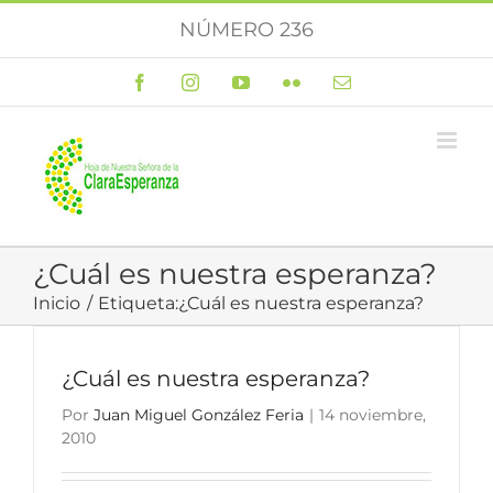
Saltar
NÚMERO 236
al
contenido
Facebook
Instagram
YouTube
Flickr
Correo
electrónico
¿Cuál es nuestra esperanza?
Inicio
Etiqueta:
¿Cuál es nuestra esperanza?
¿Cuál es nuestra esperanza?
Por
Juan Miguel González Feria
|
14 noviembre,
2010