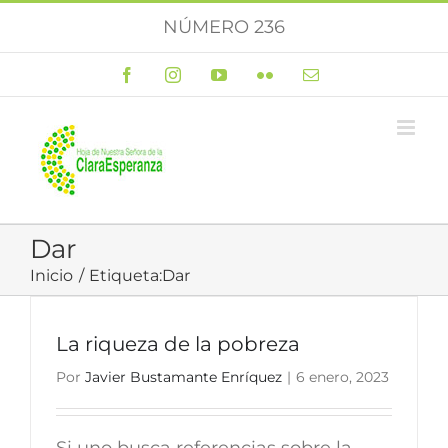
Saltar
NÚMERO 236
al
contenido
Facebook
Instagram
YouTube
Flickr
Correo
electrónico
Dar
Inicio
Etiqueta:
Dar
La riqueza de la pobreza
Por
Javier Bustamante Enríquez
|
6 enero, 2023
Si uno busca referencias sobre la