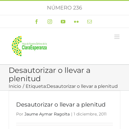
Saltar
NÚMERO 236
al
contenido
Facebook
Instagram
YouTube
Flickr
Correo
electrónico
Desautorizar o llevar a
plenitud
Inicio
Etiqueta:
Desautorizar o llevar a plenitud
Desautorizar o llevar a plenitud
Por
Jaume Aymar Ragolta
|
1 diciembre, 2011