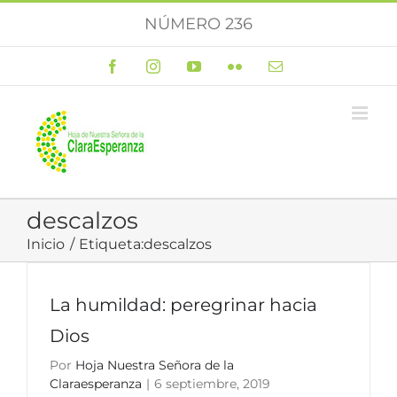
Saltar
NÚMERO 236
al
contenido
Facebook
Instagram
YouTube
Flickr
Correo
electrónico
descalzos
Inicio
Etiqueta:
descalzos
La humildad: peregrinar hacia
Dios
Por
Hoja Nuestra Señora de la
Claraesperanza
|
6 septiembre, 2019