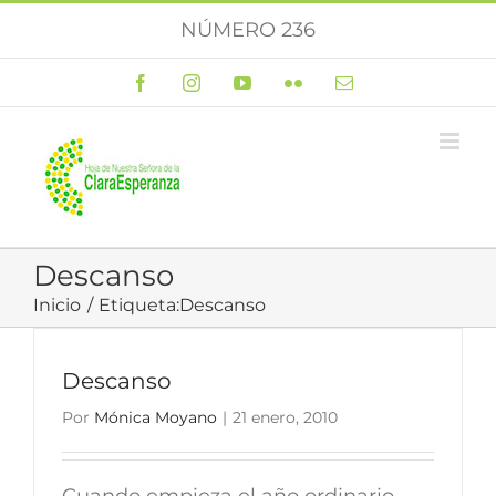
Saltar
NÚMERO 236
al
contenido
Facebook
Instagram
YouTube
Flickr
Correo
electrónico
Descanso
Inicio
Etiqueta:
Descanso
Descanso
Por
Mónica Moyano
|
21 enero, 2010
Cuando empieza el año ordinario