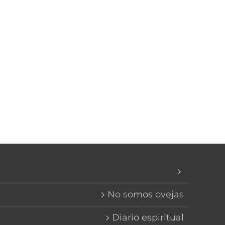
No somos ovejas
Diario espiritual