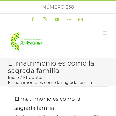
Saltar
NÚMERO 236
al
contenido
Facebook
Instagram
YouTube
Flickr
Correo
electrónico
El matrimonio es como la
sagrada familia
Inicio
Etiqueta:
El matrimonio es como la sagrada familia
El matrimonio es como la
sagrada familia