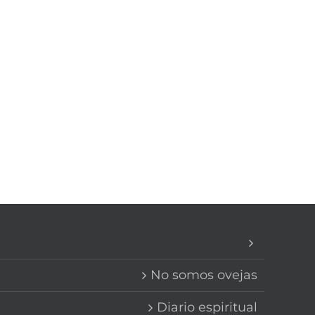
No somos ovejas
Diario espiritual