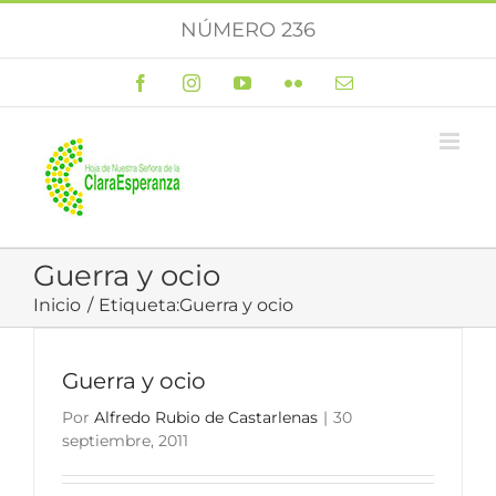
Saltar
NÚMERO 236
al
contenido
Facebook
Instagram
YouTube
Flickr
Correo
electrónico
Guerra y ocio
Inicio
Etiqueta:
Guerra y ocio
Guerra y ocio
Por
Alfredo Rubio de Castarlenas
|
30
septiembre, 2011