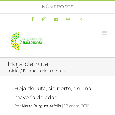
Saltar
NÚMERO 236
al
contenido
Facebook
Instagram
YouTube
Flickr
Correo
electrónico
Hoja de ruta
Inicio
Etiqueta:
Hoja de ruta
Hoja de ruta, sin norte, de una
mayoria de edad
Por
Marta Burguet Arfelis
|
18 enero, 2010