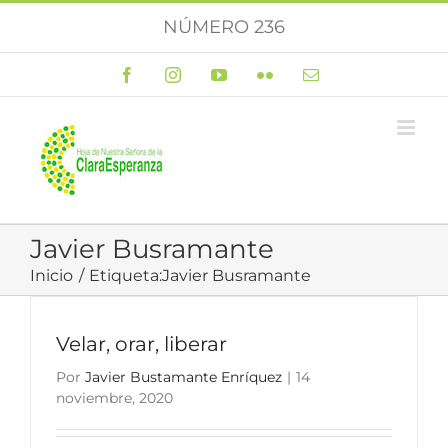
Saltar
NÚMERO 236
al
contenido
Facebook
Instagram
YouTube
Flickr
Correo
electrónico
Javier Busramante
Inicio
Etiqueta:
Javier Busramante
Velar, orar, liberar
Por
Javier Bustamante Enríquez
|
14
noviembre, 2020