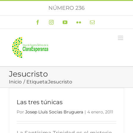
Saltar
NÚMERO 236
al
contenido
Facebook
Instagram
YouTube
Flickr
Correo
electrónico
Jesucristo
Inicio
Etiqueta:
Jesucristo
Las tres túnicas
Por
Josep Lluís Socías Bruguera
|
4 enero, 2011
La Santísima Trinidad es el misterio