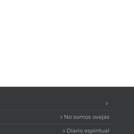
No somos ovejas
Diario espiritual