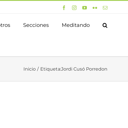
Facebook
Instagram
YouTube
Flickr
Correo
electrónico
tros
Secciones
Meditando
Inicio
Etiqueta:
Jordi Cusó Porredon