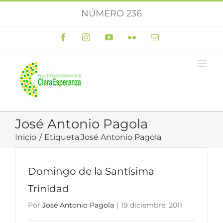
Saltar
NÚMERO 236
al
contenido
Facebook
Instagram
YouTube
Flickr
Correo
electrónico
José Antonio Pagola
Inicio
Etiqueta:
José Antonio Pagola
Domingo de la Santísima
Trinidad
Por
José Antonio Pagola
|
19 diciembre, 2011