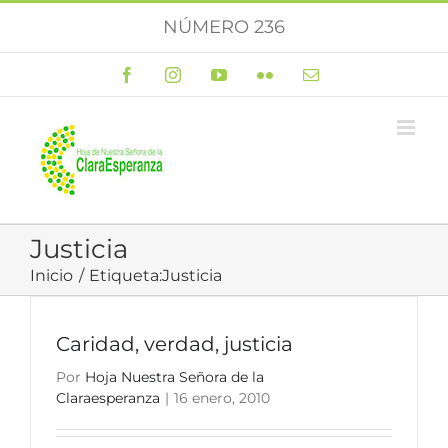
Saltar
NÚMERO 236
al
contenido
Facebook
Instagram
YouTube
Flickr
Correo
electrónico
Justicia
Inicio
Etiqueta:
Justicia
Caridad, verdad, justicia
Por
Hoja Nuestra Señora de la
Claraesperanza
|
16 enero, 2010