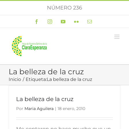
Saltar
NÚMERO 236
al
contenido
Facebook
Instagram
YouTube
Flickr
Correo
electrónico
La belleza de la cruz
Inicio
Etiqueta:
La belleza de la cruz
La belleza de la cruz
Por
Maria Aguilera
|
18 enero, 2010
Me contaron no hace mucho que un