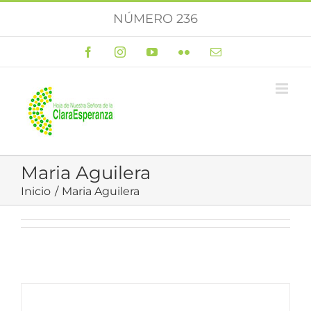
Saltar
NÚMERO 236
al
contenido
Facebook
Instagram
YouTube
Flickr
Correo
electrónico
Maria Aguilera
Inicio
Maria Aguilera