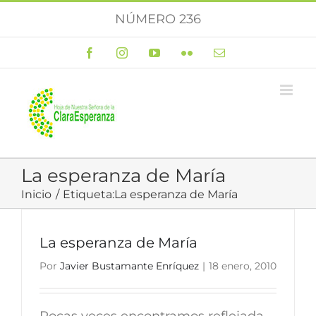
Saltar
NÚMERO 236
al
contenido
Facebook
Instagram
YouTube
Flickr
Correo
electrónico
La esperanza de María
Inicio
Etiqueta:
La esperanza de María
La esperanza de María
Por
Javier Bustamante Enríquez
|
18 enero, 2010
Pocas veces encontramos reflejada