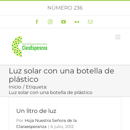
Saltar
NÚMERO 236
al
contenido
Facebook
Instagram
YouTube
Flickr
Correo
electrónico
Luz solar con una botella de
plástico
Inicio
Etiqueta:
Luz solar con una botella de plástico
Un litro de luz
Por
Hoja Nuestra Señora de la
Claraesperanza
|
6 julio, 2012