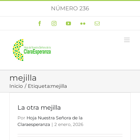
Saltar
NÚMERO 236
al
contenido
Facebook
Instagram
YouTube
Flickr
Correo
electrónico
mejilla
Inicio
Etiqueta:
mejilla
La otra mejilla
Por
Hoja Nuestra Señora de la
Claraesperanza
|
2 enero, 2026