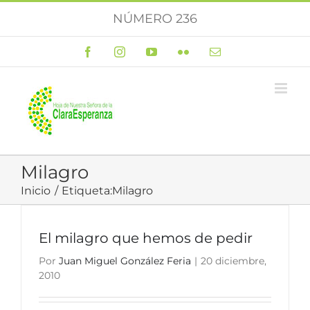
Saltar
NÚMERO 236
al
contenido
Facebook
Instagram
YouTube
Flickr
Correo
electrónico
Milagro
Inicio
Etiqueta:
Milagro
El milagro que hemos de pedir
Por
Juan Miguel González Feria
|
20 diciembre,
2010