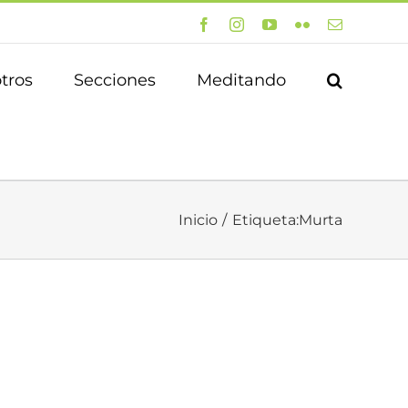
Facebook
Instagram
YouTube
Flickr
Correo
electrónico
tros
Secciones
Meditando
Inicio
Etiqueta:
Murta