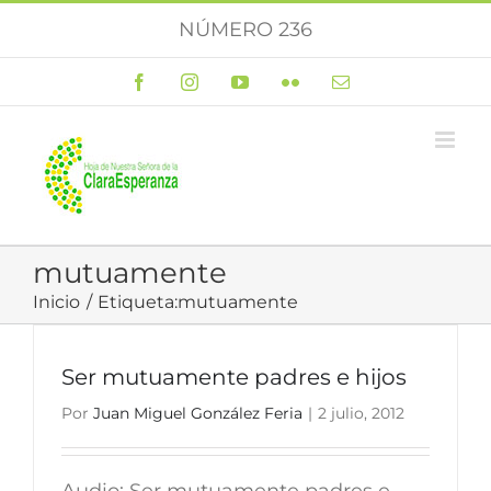
Saltar
NÚMERO 236
al
contenido
Facebook
Instagram
YouTube
Flickr
Correo
electrónico
mutuamente
Inicio
Etiqueta:
mutuamente
Ser mutuamente padres e hijos
Por
Juan Miguel González Feria
|
2 julio, 2012
Audio: Ser mutuamente padres e