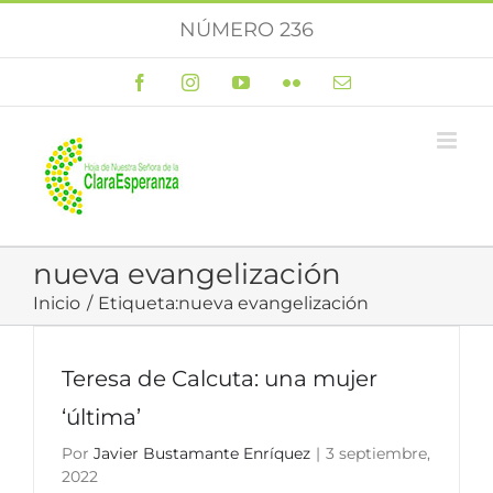
Saltar
NÚMERO 236
al
contenido
Facebook
Instagram
YouTube
Flickr
Correo
electrónico
nueva evangelización
Inicio
Etiqueta:
nueva evangelización
Teresa de Calcuta: una mujer
‘última’
Por
Javier Bustamante Enríquez
|
3 septiembre,
2022