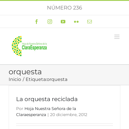
Saltar
NÚMERO 236
al
contenido
Facebook
Instagram
YouTube
Flickr
Correo
electrónico
orquesta
Inicio
Etiqueta:
orquesta
La orquesta reciclada
Por
Hoja Nuestra Señora de la
Claraesperanza
|
20 diciembre, 2012