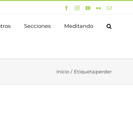
Facebook
Instagram
YouTube
Flickr
Correo
electrónico
tros
Secciones
Meditando
Inicio
Etiqueta:
perder