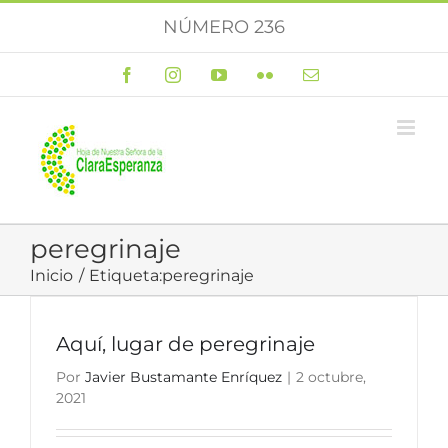
Saltar
NÚMERO 236
al
contenido
Facebook
Instagram
YouTube
Flickr
Correo
electrónico
peregrinaje
Inicio
Etiqueta:
peregrinaje
Aquí, lugar de peregrinaje
Por
Javier Bustamante Enríquez
|
2 octubre,
2021