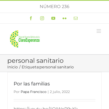
Saltar
NÚMERO 236
al
contenido
Facebook
Instagram
YouTube
Flickr
Correo
electrónico
personal sanitario
Inicio
Etiqueta:
personal sanitario
Por las familias
Por
Papa Francisco
|
2 julio, 2022
https://youtu.be/ljOIWeP9vXk