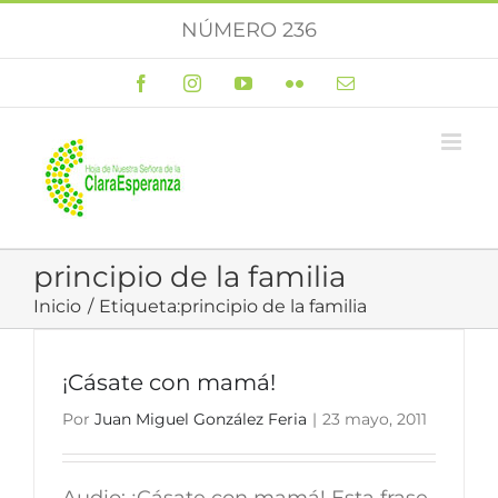
Saltar
NÚMERO 236
al
contenido
Facebook
Instagram
YouTube
Flickr
Correo
electrónico
principio de la familia
Inicio
Etiqueta:
principio de la familia
¡Cásate con mamá!
Por
Juan Miguel González Feria
|
23 mayo, 2011
Audio: ¡Cásate con mamá! Esta frase