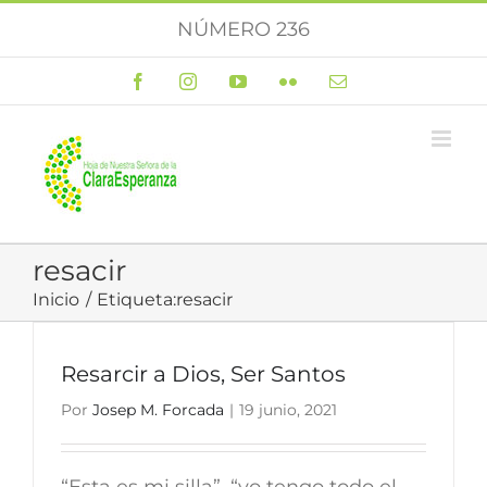
Saltar
NÚMERO 236
al
contenido
Facebook
Instagram
YouTube
Flickr
Correo
electrónico
resacir
Inicio
Etiqueta:
resacir
Resarcir a Dios, Ser Santos
Por
Josep M. Forcada
|
19 junio, 2021
“Esta es mi silla”, “yo tengo todo el