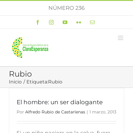
Saltar
NÚMERO 236
al
contenido
Facebook
Instagram
YouTube
Flickr
Correo
electrónico
Rubio
Inicio
Etiqueta:
Rubio
El hombre: un ser dialogante
Por
Alfredo Rubio de Castarlenas
|
1 marzo, 2013
Si un niño naciera en la selva, fuera