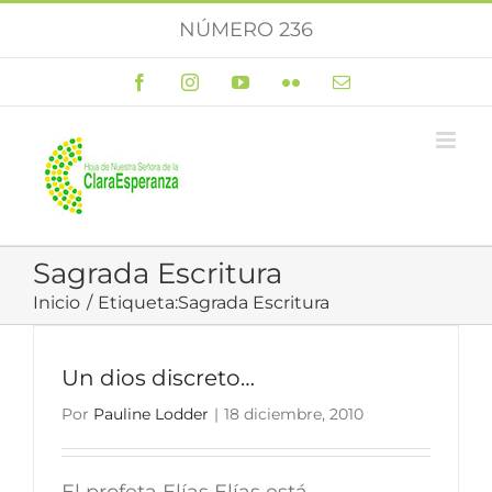
Saltar
NÚMERO 236
al
contenido
Facebook
Instagram
YouTube
Flickr
Correo
electrónico
Sagrada Escritura
Inicio
Etiqueta:
Sagrada Escritura
Un dios discreto…
Por
Pauline Lodder
|
18 diciembre, 2010
El profeta Elías Elías está