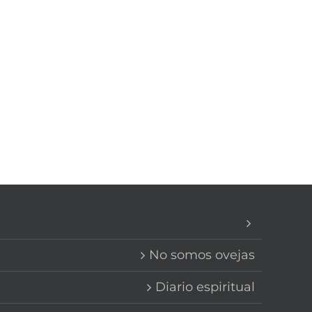
No somos ovejas
Diario espiritual