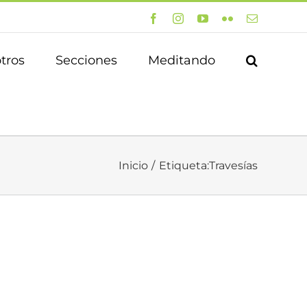
Facebook
Instagram
YouTube
Flickr
Correo
electrónico
tros
Secciones
Meditando
Inicio
Etiqueta:
Travesías