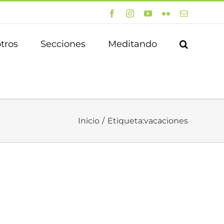
Facebook
Instagram
YouTube
Flickr
Correo
electrónico
tros
Secciones
Meditando
Inicio
Etiqueta:
vacaciones